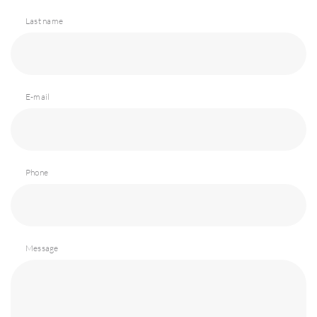
Last name
E-mail
Phone
Message